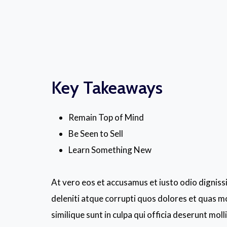
Key Takeaways
Remain Top of Mind
Be Seen to Sell
Learn Something New
At vero eos et accusamus et iusto odio dignis
deleniti atque corrupti quos dolores et quas mo
similique sunt in culpa qui officia deserunt mol