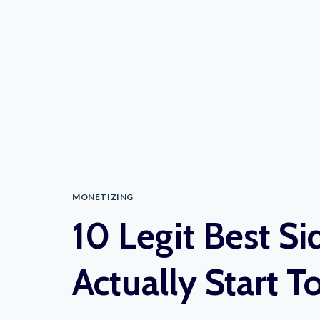
MONETIZING
10 Legit Best S
Actually Start T