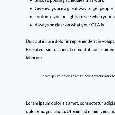
Stick to posting schedules that work
Giveaways are a great way to get people
Look into your insights to see when your 
Always be clear on what your CTA is
Duis aute irure dolor in reprehenderit in volupta
Excepteur sint occaecat cupidatat non proident, 
laborum.
Lorem ipsum dolor sit amet, consectetur adipisci
Lorem ipsum dolor sit amet, consectetur adipis
dolore magna aliqua. Ut enim ad minim veniam, q