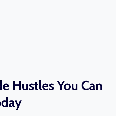
ide Hustles You Can
oday