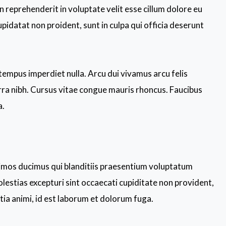
 reprehenderit in voluptate velit esse cillum dolore eu
upidatat non proident, sunt in culpa qui officia deserunt
 tempus imperdiet nulla. Arcu dui vivamus arcu felis
ra nibh. Cursus vitae congue mauris rhoncus. Faucibus
a.
simos ducimus qui blanditiis praesentium voluptatum
lestias excepturi sint occaecati cupiditate non provident,
itia animi, id est laborum et dolorum fuga.